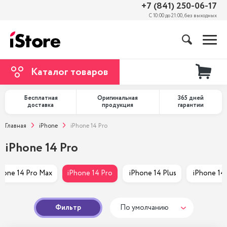
+7 (841) 250-06-17
С 10:00 до 21:00, без выходных
Каталог товаров
Бесплатная
Оригинальная
365 дней
доставка
продукция
гарантии
Главная
iPhone
iPhone 14 Pro
iPhone 14 Pro
Phone 14 Pro Max
iPhone 14 Pro
 iPhone 14 Plus
 iPhone 14
Фильтр
По умолчанию