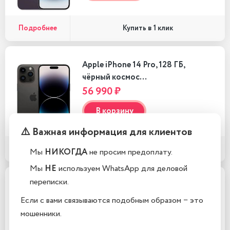
Подробнее
Купить в 1 клик
Apple iPhone 14 Pro, 128 ГБ,
чёрный космос…
56 990 ₽
В корзину
⚠️ Важная информация для клиентов
Подробнее
Купить в 1 клик
Мы
НИКОГДА
не просим предоплату.
Мы
НЕ
используем WhatsApp для деловой
переписки.
Apple iPhone 14 Pro, 128 ГБ,
чёрный космос, eSIM…
Если с вами связываются подобным образом − это
53 990 ₽
мошенники.