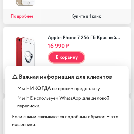
Подробнее
Купить в 1 клик
Apple iPhone 7 256 ГБ Красный…
16 990 ₽
В корзину
⚠️ Важная информация для клиентов
Подробнее
Купить в 1 клик
Мы
НИКОГДА
не просим предоплату.
Мы
НЕ
используем WhatsApp для деловой
переписки.
Apple iPhone 7 256 ГБ Матовый…
16 990 ₽
Если с вами связываются подобным образом − это
мошенники.
В корзину