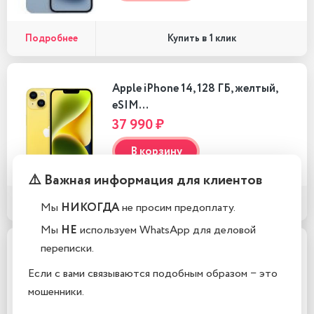
Подробнее
Купить в 1 клик
Apple iPhone 14, 128 ГБ, желтый,
eSIM…
37 990 ₽
В корзину
⚠️ Важная информация для клиентов
Подробнее
Купить в 1 клик
Мы
НИКОГДА
не просим предоплату.
Мы
НЕ
используем WhatsApp для деловой
переписки.
Apple iPhone 14, 128 ГБ, желтый,
nano SIM…
Если с вами связываются подобным образом − это
39 990 ₽
мошенники.