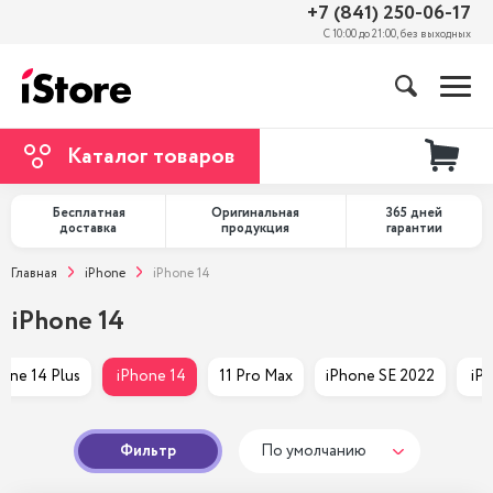
+7 (841) 250-06-17
С 10:00 до 21:00, без выходных
Каталог товаров
Бесплатная
Оригинальная
365 дней
доставка
продукция
гарантии
Главная
iPhone
iPhone 14
iPhone 14
hone 14 Plus
 iPhone 14
11 Pro Max
iPhone SE 2022
 iP
Фильтр
По умолчанию